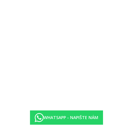
egorii hotelu. Taxa není zahrnuta v ceně zájezdu a musí být uhrazena k
i protiepidemických opatření v dané destinaci.
WHATSAPP - NAPIŠTE NÁM