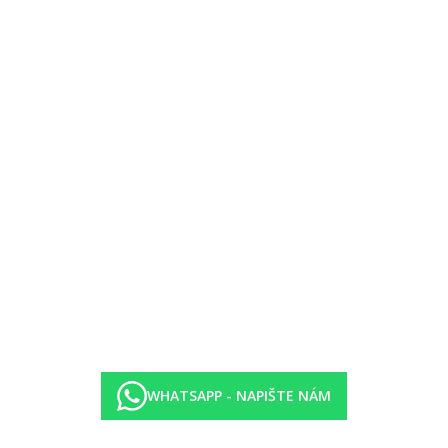
 zdarma)
00-11.00 pozdní snídaně, 12.30–14.30 oběd formou bufetu, 18.00–21.00 
WHATSAPP - NAPIŠTE NÁM
.30–14.00 oběd formou bufetu, 18.15–20.30 večeře formou bufetu. U sn