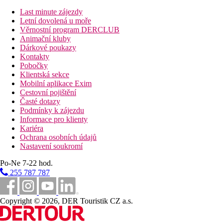
Rodinný pokoj, 2 ložnice, Annex, Výhled moře:
2
oddělené místnosti, vedlejší budova, velikost cca 30m2
Last minute zájezdy
Rodinný pokoj, 2 ložnice, Hlavní budova,
Letní dovolená u moře
Renovovaný, Výhled moře:
2 oddělené místnosti,
Věrnostní program DERCLUB
velikost cca 30m2, zrekonstruované pokoje
Animační kluby
Rodinná Suita, 2 ložnice, Hlavní budova,
Dárkové poukazy
Renovovaný, Výhled moře:
2 oddělené místnosti,
Kontakty
velikost cca 45m2, zrekonstruované pokoje
Pobočky
Rodinná Suita, 2 ložnice, Hlavní budova,
Klientská sekce
Renovovaný, Výhled moře, Jacuzzi:
2 oddělené
Mobilní aplikace Exim
místnosti, vířivka, , velikost cca 45m2, zrekonstruované
Cestovní pojištění
pokoje
Časté dotazy
Dvoulůžkový pokoj, 1 ložnice, Luxury, Výhled moře,
Podmínky k zájezdu
Soukromý bazén:
privátní bazén
Informace pro klienty
Jednolůžkový pokoj, Annex, Výhled zahrada nebo
Kariéra
Boční výhled na moře
Ochrana osobních údajů
Nastavení soukromí
Pláž
Po-Ne 7-22 hod.
Písečnooblázková pláž cca 150 m od hotelu. Lehátka a
255 787 787
slunečníky za poplatek. Hotelový autobus na pláž několikrát
denně.
Copyright © 2026, DER Touristik CZ a.s.
Stravování
All Inclusive: