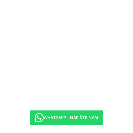
oře a vířivka
 na moře a privátní bazén
řivka
í, privátní bazén
bývací částí, výhled na moře a vířivka
 část, výhled na moře, vířivka
yt zdarma)
a osušky zdarma)
WHATSAPP - NAPIŠTE NÁM