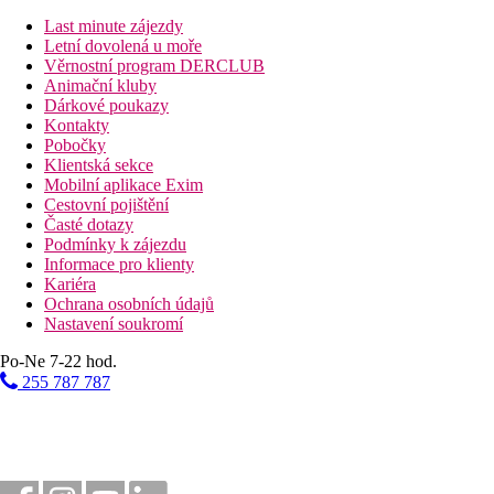
Jednolůžkový pokoj
Last minute zájezdy
Dvoulůžkový pokoj, Výhled moře:
výhled na moře
Letní dovolená u moře
Dvoulůžkový pokoj, Jacuzzi:
vířivka
Věrnostní program DERCLUB
Dvoulůžkový pokoj, Plunge Pool:
privátní bazén
Animační kluby
Dvoulůžkový pokoj, Výhled moře, Jacuzzi:
výhled na m
Dárkové poukazy
Dvoulůžkový pokoj, Výhled moře, Plunge Pool:
výhled
Kontakty
Junior Suita:
prostorný pokoj s obývací částí
Pobočky
Junior Suita, Jacuzzi:
prostorný pokoj s obývací částí, ví
Klientská sekce
Junior Suita, Plunge Pool:
prostorný pokoj s obývací část
Mobilní aplikace Exim
Junior Suita, Výhled moře, Jacuzzi:
prostorný pokoj s o
Cestovní pojištění
Suita, Výhled moře, Jacuzzi:
oddělená ložnice a obývací
Časté dotazy
Podmínky k zájezdu
Popis hotelu
Informace pro klienty
vstupní hala s recepcí
Kariéra
hlavní restaurace
Ochrana osobních údajů
restaurace s obsluhou (pro hosty s All Inclusive 1x za pob
Nastavení soukromí
3 bary u bazénu
konferenční místnost
Po-Ne 7-22 hod.
vnitřní vyhřívaný bazén
255 787 787
3 bazény, z toho 1x na střeše hotelu (lehátka, slunečníky 
výtah
Wi-Fi v lobby zdarma
Popis pláže
písečná