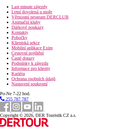
Last minute zájezdy
Web
Letní dovolená u moře
https://www.chchotels-crete.com
Věrnostní program DERCLUB
Animační kluby
Oficiální kategorie
Dárkové poukazy
3 hvězdičky
Kontakty
Pobočky
Poznámka
Klientská sekce
V Řecku je povinnost hradit klimatickou taxu v závislosti na kat
Mobilní aplikace Exim
aktivit může být ovlivněna zavedením případných hygienických č
Cestovní pojištění
Časté dotazy
Podmínky k zájezdu
Vzdálenosti
Informace pro klienty
Kariéra
500 m
Ochrana osobních údajů
Centrum města
Nastavení soukromí
9 km
Po-Ne 7-22 hod.
Nákupy
255 787 787
104 km
Vzdálenost od nejbližšího letiště
Copyright © 2026, DER Touristik CZ a.s.
50 m
Vzdálenost k pláži