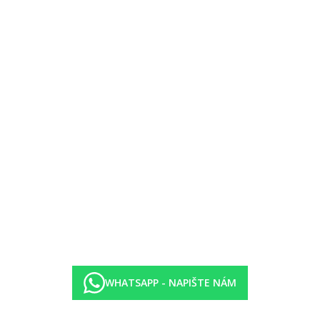
kci
rekonstrukci
ech 10:00-15:00 a 18:00-23:00)
WHATSAPP - NAPIŠTE NÁM