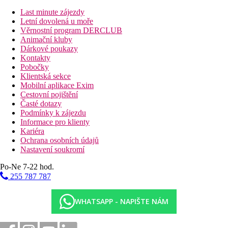
Penthouse Dvoulůžkový pokoj, Hlavní budova,
Výhled moře:
vyšší patra, kávovar, denně doplňovaný
Last minute zájezdy
minibar (nealkoholické nápoje)
Letní dovolená u moře
Dvoulůžkový pokoj, Výhled moře:
hlavní budova, 1.
Věrnostní program DERCLUB
nebo 2. patro
Animační kluby
Rodinný pokoj, 2 ložnice, 4 bedded, Výhled moře:
Dárkové poukazy
ložnice oddělená posuvnými dveřmi, ubytování až 4 osob
Kontakty
Rodinný pokoj, 2 ložnice, 5 bedded, Výhled moře:
v 1
Pobočky
ložnici palanda, ubytování až 5 osob, pokoje oddělené
Klientská sekce
posuvnými dveřmi
Mobilní aplikace Exim
Bungalov, Beach Front, Soukromý bazén:
první řada
Cestovní pojištění
přímo u moře, privátní bazén, kávovar. Navíc možnost
Časté dotazy
snídaně v a´la carte restauraci Ariadne (po předchozí
Podmínky k zájezdu
rezervaci).
Informace pro klienty
Family Mezonet, 5 bedded, Soukromý bazén:
2 patra,
Kariéra
2 koupelny, privátní bazén, kávovar. Navíc možnost
Ochrana osobních údajů
snídaně v a´la carte restauraci Ariadne (po předchozí
Nastavení soukromí
rezervaci).
Po-Ne 7-22 hod.
Rodinný pokoj, 4 bedded, Open plan, Výhled moře:
jedna prostornější místnost
255 787 787
Jednolůžkový pokoj
WHATSAPP - NAPIŠTE NÁM
Pláž
Písečná pláž u hotelu, lehátka, slunečníky a osušky zdarma, bar