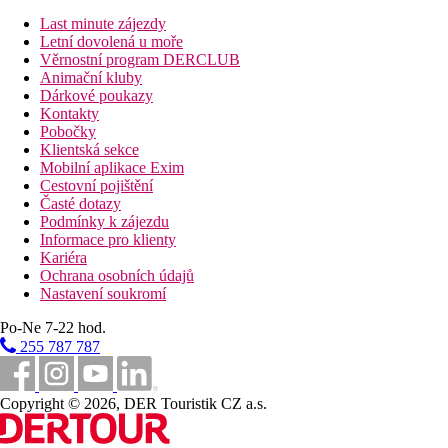
"Kouzina"
Last minute zájezdy
Junior Suita, Výhled na bazén:
2 místnosti oddělené
Letní dovolená u moře
posuvnými dveřmi
Věrnostní program DERCLUB
Junior Suita, Sdílený bazén:
2 místnosti oddělené
Animační kluby
posuvnými dveřmi, sdílený bazén, minibar (doplněný 1x
Dárkové poukazy
za pobyt), možnost navštívit 3 aĺa carte restaurace během
Kontakty
pobytu (dle výběru klientů), VIP snídnaě v restauraci
Pobočky
"Kouzina"
Klientská sekce
Family Suita, Výhled na bazén:
ložnice a obývací část
Mobilní aplikace Exim
oddělená posuvnými dveřmi, 2 koupelny
Cestovní pojištění
Family Suita, Boční výhled na moře:
ložnice a obývací
Časté dotazy
část oddělená posuvnými dveřmi, 2 koupelny, minibar
Podmínky k zájezdu
(doplněný 1x za pobyt), možnost navštívit 3 aĺa carte
Informace pro klienty
restaurace během pobytu (dle výběru klientů), VIP
Kariéra
snídnaě v restauraci "Kouzina"
Ochrana osobních údajů
Family Suita, Sdílený bazén:
ložnice a obývací část
Nastavení soukromí
oddělená posuvnými dveřmi, 2 koupelny, minibar
(doplněný 1x za pobyt), možnost navštívit 3 aĺa carte
Po-Ne 7-22 hod.
restaurace během pobytu (dle výběru klientů), VIP
255 787 787
snídnaě v restauraci "Kouzina"
Family Suita, Boční výhled na moře, Sdílený bazén:
ložnice a obývací část oddělená posuvnými dveřmi, 2
Copyright © 2026, DER Touristik CZ a.s.
koupelny, sdílený bazén, minibar (doplněný 1x za pobyt),
možnost navštívit 3 aĺa carte restaurace během pobytu (dle
výběru klientů), VIP snídnaě v restauraci "Kouzina"