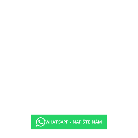
 poplatek)
 večeře 19.00-21.30 formou bufetu. U snídaně nealkoholické nápoje, ká
oje (vše místní výroby, rozlévané), pivo, víno.
e (vše místní výroby, rozlévané), pivo, víno.
WHATSAPP - NAPIŠTE NÁM
.30, zmrzlina 10.30-17.00 a zákusky 16.00-17.30.
ive):
yt po předchozí rezervaci.