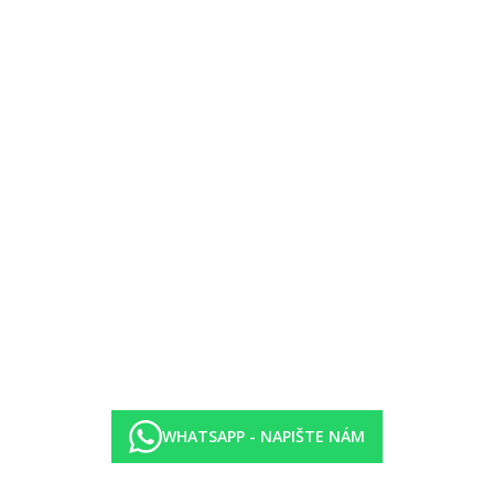
terasy do sdíleného bazénu
suvnými dveřmi
é bazény (lehátka a slunečníky zdarma, osušky za vratnou zálohu 10 
10 EUR
WHATSAPP - NAPIŠTE NÁM
0-11.00 pozdní snídaně, 12.30–14.30 oběd formou bufetu, 19.00–21.30 te
žus, voda, u oběda a večeře nealkoholické nápoje, pivo, víno