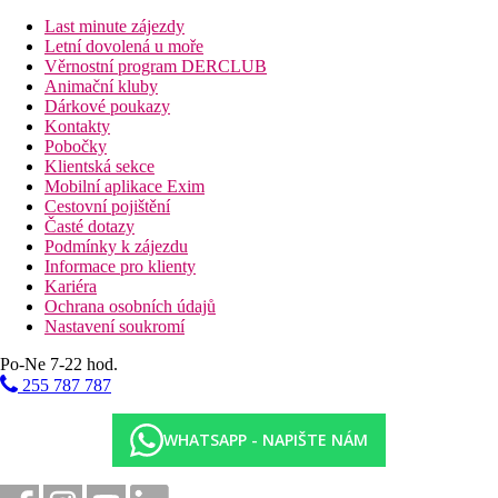
pokoje umístěné v bungalovech, ložnice a obývací část,
velikost pokoje cca 42-60 m2, nově zrekonstruované
Last minute zájezdy
pokoje
Letní dovolená u moře
Rodinná Suita, Bungalov, Výhled zahrada nebo
Věrnostní program DERCLUB
výhled na hory:
pokoje umístěné v hlavní budově nebo
Animační kluby
bungalovech, ložnice a obývací část, velikost pokoje cca
Dárkové poukazy
48-60 m2
Kontakty
Rodinná Suita, Bungalov, Výhled moře:
pokoje
Pobočky
umístěné v bungalovech, ložnice a obývací část, velikost
Klientská sekce
pokoje cca 48-60 m2
Mobilní aplikace Exim
Rodinná Suita, Bungalov, Deluxe, Výhled zahrada:
Cestovní pojištění
pokoje umístěné v hlavní budově nebo bungalovech,
Časté dotazy
ložnice a obývací část, velikost pokoje cca 43-58 m2,
Podmínky k zájezdu
nově zrekonstruované pokoje
Informace pro klienty
Suita, Bungalov, Water front:
pokoje v bungalovech v
Kariéra
přední části hotelu, blíže k moři, ložnice a obývací část,
Ochrana osobních údajů
velikost pokoje cca 40-60 m2
Nastavení soukromí
Suita, 1 ložnice, Bungalov, Luxury, Výhled moře:
Po-Ne 7-22 hod.
pokoje umístěné v bungalovech, ložnice a obývací část, 2
koupelny, velikost pokoje cca 75 m2, nově
255 787 787
zrekonstruované pokoje
Bungalov, Deluxe, Výhled moře:
nově zrekonstruované
WHATSAPP - NAPIŠTE NÁM
pokoje
Pláž