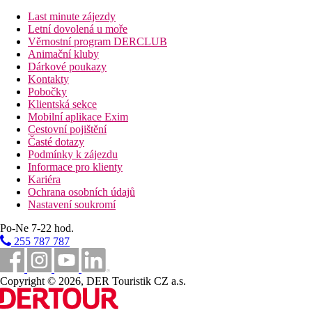
bazén:
privátní bazén
Bungalov, Deluxe, Výhled zahrada:
prostornější
Last minute zájezdy
Bungalov, Deluxe, Výhled moře
:
prostornější
Letní dovolená u moře
Bungalov, Deluxe, Výhled zahrada, Soukromý
Věrnostní program DERCLUB
bazén:
privátní bazén
Animační kluby
Suita, Výhled moře:
oddělená ložnice
Dárkové poukazy
Suita, Výhled moře, Soukromý bazén:
privátní bazén,
Kontakty
oddělená ložnice
Pobočky
Suita, Luxury, Sea Front, Soukromý bazén:
privátní
Klientská sekce
bazén, oddělená ložnice
Mobilní aplikace Exim
Junior Suita, Sea Front, Soukromý bazén:
prostorný
Cestovní pojištění
pokoj s pohovkou, privátní bazén
Časté dotazy
Dvoulůžkový pokoj, Superior, Výhled zahrada:
jedna
Podmínky k zájezdu
prostorná místnost
Informace pro klienty
Dvoulůžkový pokoj, Superior, Výhled moře:
2
Kariéra
oddělené ložnice
Ochrana osobních údajů
Bungalov, Venkovní vířivka:
privátní venkovní vířivka
Nastavení soukromí
Pláž
Po-Ne 7-22 hod.
255 787 787
Přímo u písečné pláže, lehátka, slunečníky a osušky zdarma,
taverna na pláži (není v rámci all inclusive).
Copyright © 2026, DER Touristik CZ a.s.
Stravování
Polopenze: