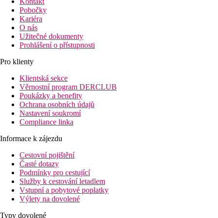
Kontakt
Pobočky
Kariéra
O nás
Užitečné dokumenty
Prohlášení o přístupnosti
Pro klienty
Klientská sekce
Věrnostní program DERCLUB
Poukázky a benefity
Ochrana osobních údajů
Nastavení soukromí
Compliance linka
Informace k zájezdu
Cestovní pojištění
Časté dotazy
Podmínky pro cestující
Služby k cestování letadlem
Vstupní a pobytové poplatky
Výlety na dovolené
Typy dovolené