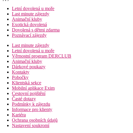
Letní dovolená u moře
Last minute zájezdy
Animační kluby
Exotická dovolená
Dovolená s dětmi zdarma
Poznávací zájezdy
Last minute zájezdy
Letní dovolená u moře
Věrnostní program DERCLUB
Animační kluby
Dárkové poukazy
Kontakty
Pobočky
Klientská sekce
Mobilní aplikace Exim
Cestovní pojištění
Časté dotazy
Podmínky k zájezdu
Informace pro klienty
Kariéra
Ochrana osobních údajů
Nastavení soukromí