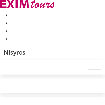
Akční nabídky
Last minute
First minute - Exotika a zim
Nisyros