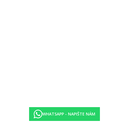
ezervace předem
, pouze pro pobyty na 7 a více nocí) - restaurace Mediterranean, Italská
-24.00 hod.)
uvený tento typ pokoje: Swim-Up pokoj; Swim-up bungalow na pláži; R
jů na pokoji (ovocné džusy, voda, víno), denní doplňování setu na příp
-24.00 hod.)
WHATSAPP - NAPIŠTE NÁM
00-24.00 hod.)