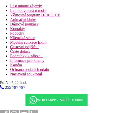
Ostatní typy pokojů
(pokud není uvedeno jinak, mají
Last minute zájezdy
pokoje výše uvedené vybavení)
Letní dovolená u moře
Věrnostní program DERCLUB
Rodinný pokoj, 1 ložnice, Výhled zahrada:
Animační kluby
prostornější (2 oddělené místnosti, odděleny
Dárkové poukazy
posuvnými skleněnými dveřmi na poloviční stěně a
Kontakty
skleněnými dveřmi). Balkon nebo terasa. Celkem
Pobočky
cca 32m2.
Klientská sekce
Dvoulůžkový pokoj, Superior, Výhled zahrada:
Mobilní aplikace Exim
modernější vybavení
Cestovní pojištění
Dvoulůžkový pokoj, Superior, Strana k moři:
Časté dotazy
modernější vybavení, strana k moři
Podmínky k zájezdu
Rodinný pokoj, Superior, 1 ložnice, Výhled
Informace pro klienty
zahrada:
prostornější (2 místnosti, které jsou
Kariéra
odděleny dřevěnou lamelovou přepážkou až ke
Ochrana osobních údajů
stropu). Balkon nebo terasa. Celkem cca 32m2.
Nastavení soukromí
Rodinný pokoj, Superior, 1 ložnice, Výhled
moře:
prostornější (2 místnosti, které jsou odděleny
Po-Ne 7-22 hod.
dřevěnou lamelovou přepážkou až ke stropu.),
255 787 787
modernější vybavení, výhled moře. Balkon nebo
terasa. Celkem cca 28m2.
WHATSAPP - NAPIŠTE NÁM
Popis hotelu
vstupní hala s recepcí