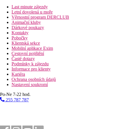
All inclusive
Last minute zájezdy
Snídaně formou bufetu (07.00–10.30 hod.)
Letní dovolená u moře
Pozdní kontinentální snídaně s čerstvými croissanty a da
Věrnostní program DERCLUB
Restaurace" Beach Society" (12.15-15.15 hod.) celodenní 
Animační kluby
*Italská á la carte restaurace Passage (13.00-15.00 & 19.0
Dárkové poukazy
"Spritzville" Pekařství & káva a spritz , čerstvé croissan
Kontakty
*Vinný gastro bar "Wine Vibes" - výběr vín a řeckých mal
Pobočky
Casa del Gelato" Italská domácí zmrzlina (12.00-18.30 ho
Klientská sekce
Večeře formou bufetu v restauraci "Beach Society" moder
Mobilní aplikace Exim
*Řecká á la carte restaurace" The Greek Tray Club" (19.0
Cestovní pojištění
5 barů včetně baru u pláže
Časté dotazy
Nealkoholické a alkoholické nápoje (10.00-23.50 hod.)
Podmínky k zájezdu
Minibar doplněný v den příletu (dále pak každý sedmý de
Informace pro klienty
* Nutná rezervace min. 24 hodin dopředu, pro min. délku p
Kariéra
Ochrana osobních údajů
Sportovní nabídka
Nastavení soukromí
Zdarma:
tenisový kurt s vybavením (nutná rezervace, osvět
lekce. Fitness (16+), 3x týdně pěší výlet
Po-Ne 7-22 hod.
Za poplatek:
plachtění, lekce fotbalu nebo tenisu, osobní 
255 787 787
Zábava
Animační programy, každý večer živá hudba v baru, nepravidelně 
Děti