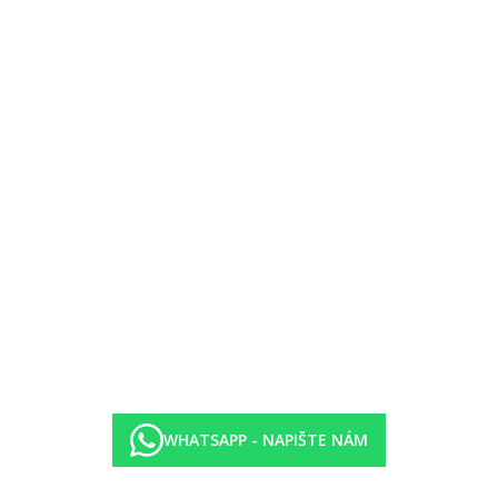
30 m2, vizuálně oddělené místnosti zatahovacími dveřmi, výhled zahrada
m2, vizuálně oddělené místnosti zatahovacími dveřmi, výhled moře
vizuálně oddělené místnosti zatahovacími dveřmi, výhled moře
WHATSAPP - NAPIŠTE NÁM