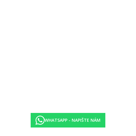
story pro jogu a treninky pod širým nebem
ol (v okolí cyklistické trasy)
WHATSAPP - NAPIŠTE NÁM