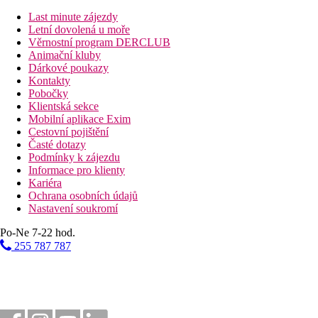
Dvoulůžkový pokoj, Strana k moři:
strana k moři
Dvoulůžkový pokoj, Výhled moře:
výhled na moře
Last minute zájezdy
Letní dovolená u moře
Popis hotelu
Věrnostní program DERCLUB
vstupní hala s recepcí
Animační kluby
Á la carte restaurace (12.30-21.30 hod., za poplatek)
Dárkové poukazy
společenská místnost s TV
Kontakty
lobby bar (09.00-23.50 hod.)
Pobočky
Wi-Fi (zdarma)
Klientská sekce
bazén se sluneční terasou (lehátka a slunečníky zdarma, o
Mobilní aplikace Exim
Cestovní pojištění
Popis pláže
Časté dotazy
přístupná přes místní komunikaci
Podmínky k zájezdu
oblázková
Informace pro klienty
lehátka a slunečníky (za poplatek)
Kariéra
Ochrana osobních údajů
Strava
Nastavení soukromí
Snídaně
Snídaně formou bufetu (07.00-10.00 hod.)
Po-Ne 7-22 hod.
255 787 787
Sportovní aktivity zdarma
fitness
sauna (potřebná rezervace)
Sportovní aktivity za příplatek
vodní sporty na pláži