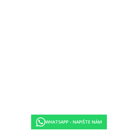
sušky za vratnou zálohu)
WHATSAPP - NAPIŠTE NÁM