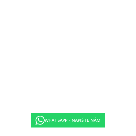
ýše uvedené vybavení)
u vestavěných postelí nebo formou palandy (patrové postele), rozděluje 
 bufetu
.00 hod.)
ístní výroby (pivo, víno a ouzo, 11.00-22.30 hod.)
WHATSAPP - NAPIŠTE NÁM