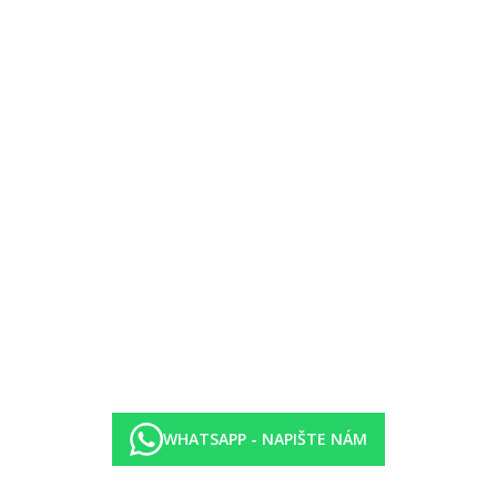
egorii hotelu. Taxa není zahrnuta v ceně zájezdu a musí být uhrazena k
WHATSAPP - NAPIŠTE NÁM
i protiepidemických opatření v dané destinaci.