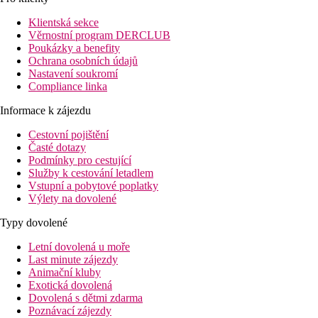
Vzdálenost
Klientská sekce
pláže: 100 m
Věrnostní program DERCLUB
Poukázky a benefity
letiště: 20 km
Ochrana osobních údajů
centra: 400 m Kokkari
Nastavení soukromí
nákupních možností: 100 m
Compliance linka
Popis pokoje
Informace k zájezdu
Dvoulůžkový pokoj
:
koupelna/WC (vysoušeč vlasů)
Cestovní pojištění
TV/sat., telefon
Časté dotazy
individuální klimatizace za poplatek
Podmínky pro cestující
minilednička
Služby k cestování letadlem
trezor
Vstupní a pobytové poplatky
telefon
Výlety na dovolené
balkon nebo terasa
Typy dovolené
Popis hotelu
43 pokojů rozmístěných ve třech dvoupatrových budovác
Letní dovolená u moře
vstupní hala s recepcí
Last minute zájezdy
snídaňová místnost
Animační kluby
společenská místnost s TV
Exotická dovolená
v zahradě bazén
Dovolená s dětmi zdarma
bar u bazénu
Poznávací zájezdy