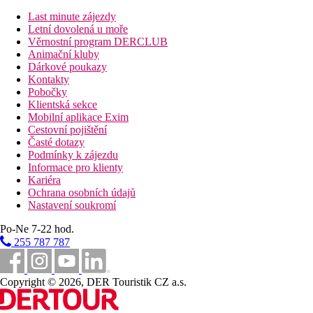
hřiště
dětská postýlka zdarma (na vyžádání)
Last minute zájezdy
WiFi ve veřejných prostorách hotelu
Letní dovolená u moře
Věrnostní program DERCLUB
Popis pláže
Animační kluby
nejbližší pláž Glicorisa vzdálená cca 1 km
Dárkové poukazy
lehátka a slunečníky za poplatek
Kontakty
Pobočky
Strava
Klientská sekce
Snídaně
Mobilní aplikace Exim
formou bufetu
Cestovní pojištění
Polopenze
Časté dotazy
snídaně a večeře formou bufetu
Podmínky k zájezdu
Hotelové balíčky na vyžádání na den předem na recepci.
Informace pro klienty
Kariéra
Sportovní aktivity zdarma
Ochrana osobních údajů
tenisový kurt
Nastavení soukromí
Zábava
Po-Ne 7-22 hod.
možnost vyžití v nedalekém letovisku Pythagorion
255 787 787
Zvláštnosti
hotel nedoporučujeme klientům s pohybovými obtížemi
Copyright © 2026, DER Touristik CZ a.s.
Internet
wifi ve veřejných prostorách hotelu (zdarma)