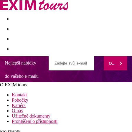
Akční nabídky
Last minute
First minute - Exotika a zim
Nejlepší nabídky
ODEBÍRAT
Euphoria Boutique Hotel
do vašeho e-mailu
V blízkosti vyhlášené pláže Golden Beach
Menší butikový hotel vhodný pro páry
O EXIM tours
Venkovní bazén s lehátky a slunečnáky zdarma
Moderně vybavené pokoje
Kontakt
Sky Bar přímo v hotelu
Pobočky
Kariéra
Informace o hotelu
O nás
Menší butikový hotel Euphoria, leží na východní straně ostrova
Užitečné dokumenty
Thassos, cca 11 km od přístavu Limenas (spojení s letištěm
Prohlášení o přístupnosti
Kavala). Nedaleko hotelu se nachází jedna z nejkrásnějších
písečných pláží ostrova - Golden Beach a množství restaurací a
Pro klienty