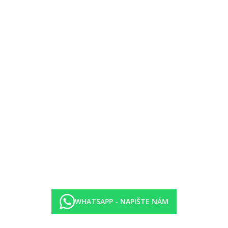
výhled moře
a formou sofa, cca 24
m²
rmou sofa, cca 24
m²
istýlka formou sofa, cca 24
m²
WHATSAPP - NAPIŠTE NÁM