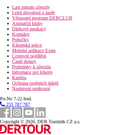
bar u bazénu
parkoviště (zdarma, v závoslosti na dostupnosti)
Last minute zájezdy
Letní dovolená u moře
Popis pláže
Věrnostní program DERCLUB
písečná s pozvolným vstupem
Animační kluby
přímo u hotelu
Dárkové poukazy
lehátka a slunečníky zdarma
Kontakty
Pobočky
Strava
Klientská sekce
Snídaně
Mobilní aplikace Exim
formou bufetu
Cestovní pojištění
Časté dotazy
Sportovní aktivity zdarma
Podmínky k zájezdu
stolní tenis
Informace pro klienty
Kariéra
Zvláštnosti
Ochrana osobních údajů
n/a
Nastavení soukromí
Internet
Po-Ne 7-22 hod.
Zdarma: v budově hotelu
255 787 787
Web
Aegean Sun
Copyright © 2026, DER Touristik CZ a.s.
Oficiální kategorie
3 hvězdičky