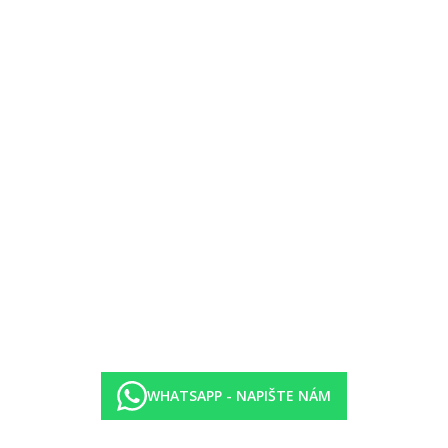
egorii hotelu. Taxa není zahrnuta v ceně zájezdu a musí být uhrazena k
i protiepidemických opatření v dané destinaci.
WHATSAPP - NAPIŠTE NÁM