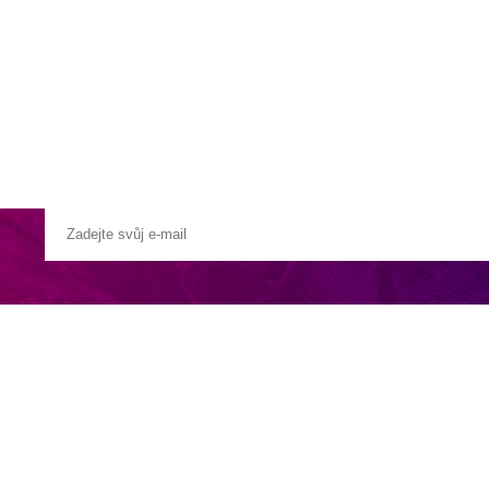
a u moře
Animační kluby
First minute – Léto 2027
Vě
é oblasti.