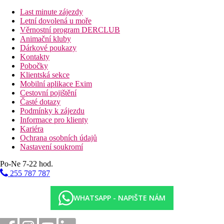
Last minute zájezdy
Hotel přímo u pláže
Letní dovolená u moře
Plážová dovolená
Věrnostní program DERCLUB
Animační kluby
Bazény
Dárkové poukazy
Kontakty
Pobočky
Lehátka a slunečníky u bazénu zdarma
Klientská sekce
Dětský bazén
Mobilní aplikace Exim
brouzdaliště
Cestovní pojištění
Časté dotazy
Fotogalerie
Podmínky k zájezdu
Informace pro klienty
Kariéra
Ochrana osobních údajů
Nastavení soukromí
Po-Ne 7-22 hod.
255 787 787
WHATSAPP - NAPIŠTE NÁM