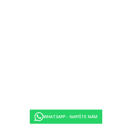
egorii hotelu. Taxa není zahrnuta v ceně zájezdu a musí být uhrazena k
i protiepidemických opatření v dané destinaci.
WHATSAPP - NAPIŠTE NÁM