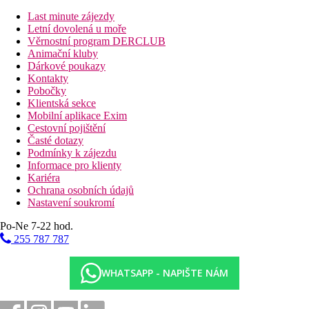
Dvoulůžkový pokoj, Boční výhled moře:
částečný
Last minute zájezdy
výhled moře
Letní dovolená u moře
Dvoulůžkový pokoj, Superior, Výhled zahrada:
Věrnostní program DERCLUB
prostornější, výhled zahrada
Animační kluby
Dvoulůžkový pokoj, Superior, Boční výhled moře:
Dárkové poukazy
prostornější, částečný výhled moře
Kontakty
Rodinný pokoj, Výhled zahrada:
prostornější, výhled
Pobočky
zahrada
Klientská sekce
Rodinný pokoj, Boční výhled moře:
prostornější,
Mobilní aplikace Exim
částečný výhled moře
Cestovní pojištění
Junior Suita, Výhled moře:
prostornější, set pro
Časté dotazy
přípravu čaje a kávy, výhled moře
Podmínky k zájezdu
Suita, Výhled moře:
oddělená ložnice, set pro přípravu
Informace pro klienty
čaje a kávy, výhled moře
Kariéra
Suita, Panoramic View:
prostornější, set pro přípravu
Ochrana osobních údajů
čaje a kávy
Nastavení soukromí
Suita, Soukromý bazén:
prostornější, set pro přípravu
čaje a kávy, soukromý bazén
Po-Ne 7-22 hod.
Informace o hotelu
255 787 787
vstupní hala s recepcí
restaurace
WHATSAPP - NAPIŠTE NÁM
snack bar
Wi-Fi (na recepci av areálu hotelu zdarma)
bazén (lehátka a slunečníky zdarma)