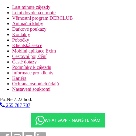
sdíleného bazénu.
Junior Suita, Výhled moře, Výhled bazén:
prostornější,
Last minute zájezdy
výhled moře/ bazén, 34 m².
Letní dovolená u moře
Junior Suita, Sdílený bazén:
prostornější, přístup do
Věrnostní program DERCLUB
sdíleného bazénu, 34 m².
Animační kluby
Suita, Luxury, Výhled moře:
prostornější, v hlavní
Dárkové poukazy
budově, výhled na moře, 40 m².
Kontakty
Suita, Strana k moři:
směrem k pláži, výhled na moře,
Pobočky
40 m2.
Klientská sekce
Suita, Luxury, Sdílený bazén:
prostornější, přístup do
Mobilní aplikace Exim
sdíleného bazénu, v hlavní budově, 40 m².
Cestovní pojištění
Suita, Soukromý bazén:
směrem k pláži, privátní bazén,
Časté dotazy
40m2.
Podmínky k zájezdu
Suita, Deluxe, Výhled na moře, Annex:
prostornější, 40
Informace pro klienty
m², ložnice oddělená posuvnými dveřmi, umístěné v
Kariéra
annexové budově vzdálené cca 300 m (výhled na moře z
Ochrana osobních údajů
větší vzdálenosti)
Nastavení soukromí
Suita, Deluxe, Soukromý bazén, Annex:
privátní bazén,
Po-Ne 7-22 hod.
ložnice oddělená posuvnými dveřmi, umístěné v
annexové budově vzdálené cca 300 m.
255 787 787
Honeymoon Suita, Strana k moři:
luxusní suita směrem
k pláži, výhled na moře, 40 m2.
WHATSAPP - NAPIŠTE NÁM
* Ubytování je rozděleno do 3 samostatných částí:
Cavo Orient Beach - hlavní areál