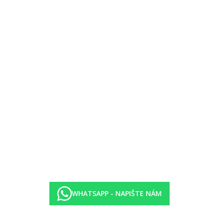
bazénu zdarma.
 pláži za poplatek
WHATSAPP - NAPIŠTE NÁM
0 obědy formou bohatého bufetu