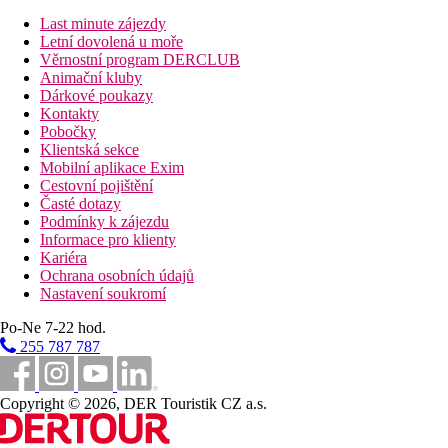
Last minute zájezdy
Letní dovolená u moře
Věrnostní program DERCLUB
Animační kluby
Dárkové poukazy
Kontakty
Pobočky
Klientská sekce
Mobilní aplikace Exim
Cestovní pojištění
Časté dotazy
Podmínky k zájezdu
Informace pro klienty
Kariéra
Ochrana osobních údajů
Nastavení soukromí
Po-Ne 7-22 hod.
255 787 787
Copyright © 2026, DER Touristik CZ a.s.