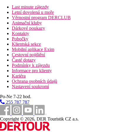
Last minute zájezdy
Letní dovolená u moře
Věrnostní program DERCLUB
Animační kluby
Dárkové poukazy
Kontakty
Pobočky
Klientská sekce
Mobilní aplikace Exim
Cestovní pojištění
Časté dotazy
Podmínky k zájezdu
Informace pro klienty
Kariéra
Ochrana osobních údajů
Nastavení soukromí
Po-Ne 7-22 hod.
255 787 787
Copyright © 2026, DER Touristik CZ a.s.