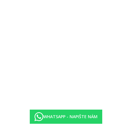
s pěkným výhledem do okolí)
WHATSAPP - NAPIŠTE NÁM
3.00 v časech a místech určených hotelem