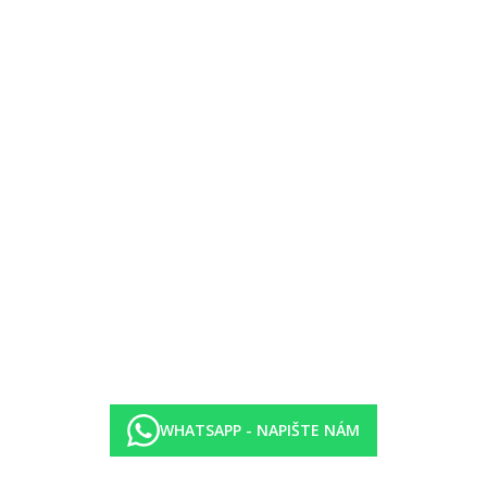
ky za poplatek.
ivka, masáže, wellnes a zkrášlující procedury)
WHATSAPP - NAPIŠTE NÁM
egorii hotelu. Taxa není zahrnuta v ceně zájezdu a musí být uhrazena k