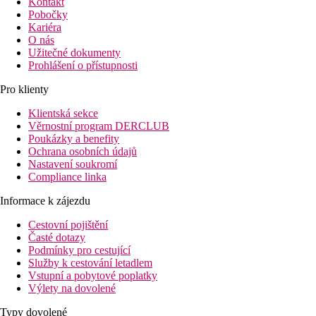
Kontakt
Pobočky
Kariéra
O nás
Užitečné dokumenty
Prohlášení o přístupnosti
Pro klienty
Klientská sekce
Věrnostní program DERCLUB
Poukázky a benefity
Ochrana osobních údajů
Nastavení soukromí
Compliance linka
Informace k zájezdu
Cestovní pojištění
Časté dotazy
Podmínky pro cestující
Služby k cestování letadlem
Vstupní a pobytové poplatky
Výlety na dovolené
Typy dovolené