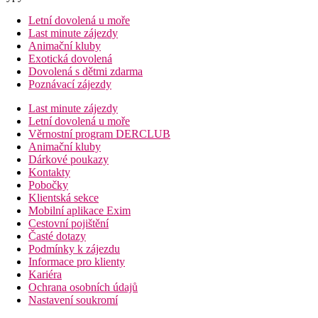
Letní dovolená u moře
Last minute zájezdy
Animační kluby
Exotická dovolená
Dovolená s dětmi zdarma
Poznávací zájezdy
Last minute zájezdy
Letní dovolená u moře
Věrnostní program DERCLUB
Animační kluby
Dárkové poukazy
Kontakty
Pobočky
Klientská sekce
Mobilní aplikace Exim
Cestovní pojištění
Časté dotazy
Podmínky k zájezdu
Informace pro klienty
Kariéra
Ochrana osobních údajů
Nastavení soukromí