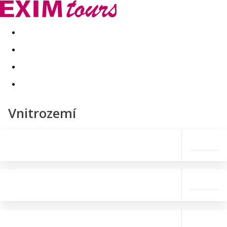
Akční nabídky
Last minute
First minute - Exotika a zim
Vnitrozemí