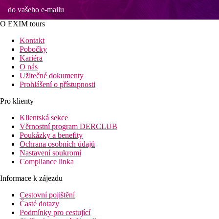
do vašeho e-mailu
O EXIM tours
Kontakt
Pobočky
Kariéra
O nás
Užitečné dokumenty
Prohlášení o přístupnosti
Pro klienty
Klientská sekce
Věrnostní program DERCLUB
Poukázky a benefity
Ochrana osobních údajů
Nastavení soukromí
Compliance linka
Informace k zájezdu
Cestovní pojištění
Časté dotazy
Podmínky pro cestující