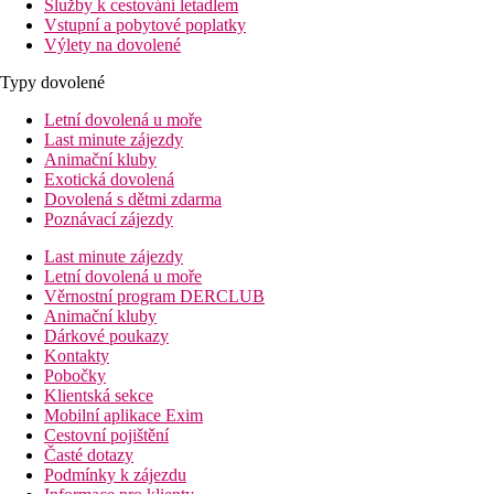
Služby k cestování letadlem
Vstupní a pobytové poplatky
Výlety na dovolené
Typy dovolené
Letní dovolená u moře
Last minute zájezdy
Animační kluby
Exotická dovolená
Dovolená s dětmi zdarma
Poznávací zájezdy
Last minute zájezdy
Letní dovolená u moře
Věrnostní program DERCLUB
Animační kluby
Dárkové poukazy
Kontakty
Pobočky
Klientská sekce
Mobilní aplikace Exim
Cestovní pojištění
Časté dotazy
Podmínky k zájezdu