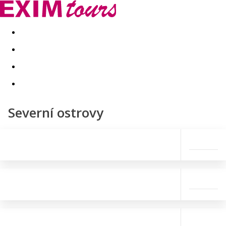
Akční nabídky
Last minute
First minute - Exotika a zim
Severní ostrovy