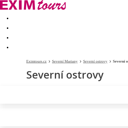
Akční nabídky
Last minute
First minute - Exotika a zim
Eximtours.cz
Severní Mariany
Severní ostrovy
Severní 
Severní ostrovy