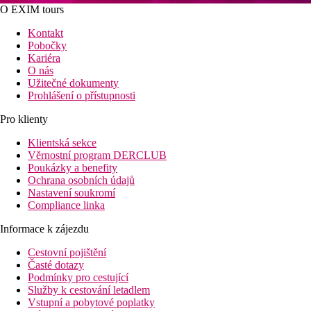
O EXIM tours
Kontakt
Pobočky
Kariéra
O nás
Užitečné dokumenty
Prohlášení o přístupnosti
Pro klienty
Klientská sekce
Věrnostní program DERCLUB
Poukázky a benefity
Ochrana osobních údajů
Nastavení soukromí
Compliance linka
Informace k zájezdu
Cestovní pojištění
Časté dotazy
Podmínky pro cestující
Služby k cestování letadlem
Vstupní a pobytové poplatky