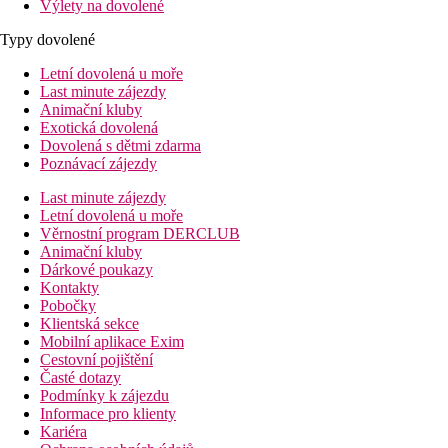
Výlety na dovolené
Typy dovolené
Letní dovolená u moře
Last minute zájezdy
Animační kluby
Exotická dovolená
Dovolená s dětmi zdarma
Poznávací zájezdy
Last minute zájezdy
Letní dovolená u moře
Věrnostní program DERCLUB
Animační kluby
Dárkové poukazy
Kontakty
Pobočky
Klientská sekce
Mobilní aplikace Exim
Cestovní pojištění
Časté dotazy
Podmínky k zájezdu
Informace pro klienty
Kariéra