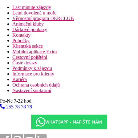
Dvě krásné písečné pláže leží přímo u hotelu.
Last minute zájezdy
Stravování
Letní dovolená u moře
Věrnostní program DERCLUB
Stravování formou polopenze, za příplatek je možné dokoupit
Animační kluby
plnou penzi.
Dárkové poukazy
K dispozici je bufetová restaurace Corossol, kde je stravování
Kontakty
formou bufetu. Dále je k dispozici grill na pláži (Adam & Eve),
Pobočky
středomořská restaurace na další pláži (Helios), designová
Klientská sekce
signature restaurace (Cyann) a kreolská restaurace (Seselwa).
Mobilní aplikace Exim
Cestovní pojištění
Sportovní nabídka
Časté dotazy
Zdarma:
fitness, tenis (kromě vybavení), squash,
Podmínky k zájezdu
nemotorizované vodní sporty (šlapadla, katamarán,
Informace pro klienty
windsurfing, kajaky).
Kariéra
Za poplatek:
rybaření, potápění, půjčovna kol, tenisové
Ochrana osobních údajů
lekce, jóga lekce, půjčovna kol
Nastavení soukromí
Zábava
Po-Ne 7-22 hod.
255 78 78 78
Živá hudba
Děti
WHATSAPP - NAPIŠTE NÁM
Dětský klub (4–12 let), dětská jídla v restauracích, dětský bazén,
playstation, nintento konzole, animační programy pro děti.