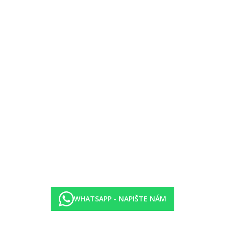
ntickou kreolskou kuchyní
WHATSAPP - NAPIŠTE NÁM