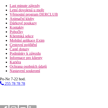
a la carte restaurace Le Petit Chef
Last minute zájezdy
spa centrum
Letní dovolená u moře
obchod se suvenýry
Věrnostní program DERCLUB
služby prádelny
Animační kluby
půjčovna aut
Dárkové poukazy
směnárna
Kontakty
bankomat
Pobočky
dětský klub
Klientská sekce
dětský bazén
Mobilní aplikace Exim
WiFi
Cestovní pojištění
Časté dotazy
Popis pláže
Podmínky k zájezdu
Písečná pláž přímo u hotelu.
Informace pro klienty
Kariéra
Strava
Ochrana osobních údajů
snídaně, možnost dokoupení polopenze či plné penze
Nastavení soukromí
místní gastronomie kombinuje mezinárodní pokrmy s aute
Po-Ne 7-22 hod.
Sportovní aktivity zdarma
255 78 78 78
fitness
bazén
tenis
aquagym
plážový volejbal
šnorchlovací vybavení