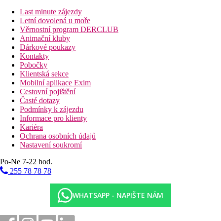
bazén
Last minute zájezdy
bufetová restaurace
Letní dovolená u moře
plážová restaurace
Věrnostní program DERCLUB
2 snack bary
Animační kluby
a la carte restaurace Le Petit Chef
Dárkové poukazy
spa centrum
Kontakty
obchod se suvenýry
Pobočky
služby prádelny
Klientská sekce
půjčovna aut
Mobilní aplikace Exim
směnárna
Cestovní pojištění
bankomat
Časté dotazy
dětský klub
Podmínky k zájezdu
dětský bazén
Informace pro klienty
WiFi
Kariéra
Ochrana osobních údajů
Popis pláže
Nastavení soukromí
Písečná pláž přímo u hotelu.
Po-Ne 7-22 hod.
Strava
255 78 78 78
snídaně, možnost dokoupení polopenze či plné penze
místní gastronomie kombinuje mezinárodní pokrmy s
autentickou kreolskou kuchyní
WHATSAPP - NAPIŠTE NÁM
Sportovní aktivity zdarma
fitness