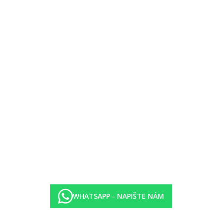
ancehotels.com)
WHATSAPP - NAPIŠTE NÁM