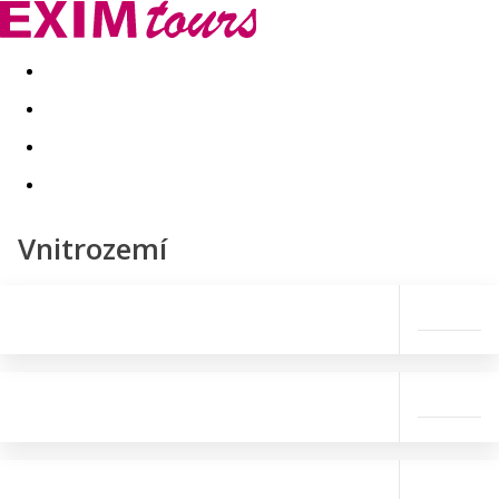
Akční nabídky
Last minute
First minute - Exotika a zim
Vnitrozemí