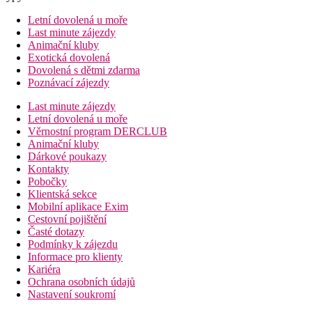
Letní dovolená u moře
Last minute zájezdy
Animační kluby
Exotická dovolená
Dovolená s dětmi zdarma
Poznávací zájezdy
Last minute zájezdy
Letní dovolená u moře
Věrnostní program DERCLUB
Animační kluby
Dárkové poukazy
Kontakty
Pobočky
Klientská sekce
Mobilní aplikace Exim
Cestovní pojištění
Časté dotazy
Podmínky k zájezdu
Informace pro klienty
Kariéra
Ochrana osobních údajů
Nastavení soukromí