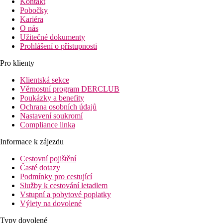
Kontakt
Pobočky
Kariéra
O nás
Užitečné dokumenty
Prohlášení o přístupnosti
Pro klienty
Klientská sekce
Věrnostní program DERCLUB
Poukázky a benefity
Ochrana osobních údajů
Nastavení soukromí
Compliance linka
Informace k zájezdu
Cestovní pojištění
Časté dotazy
Podmínky pro cestující
Služby k cestování letadlem
Vstupní a pobytové poplatky
Výlety na dovolené
Typy dovolené