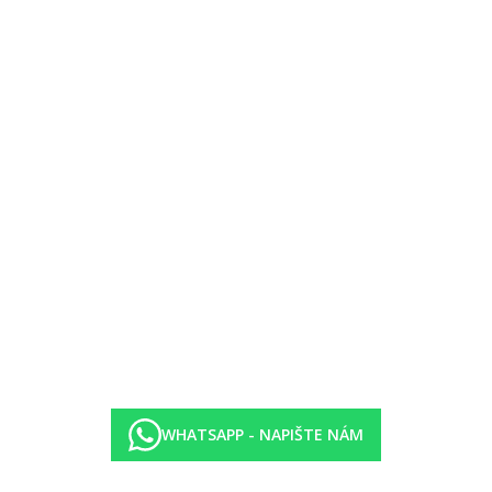
amu all inclusive.
 hod.)
 možné využít vícekrát stejnou restauraci a la carte, vždy nutná rezerv
enádou. Lehátka a slunečníky za poplatek.
lka zdarma (na vyžádání).
WHATSAPP - NAPIŠTE NÁM
26
(neplatí pro produkt Fischer Dynamix)