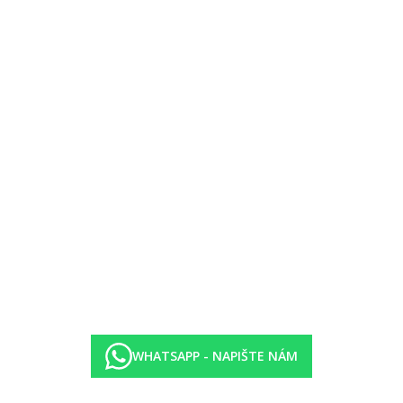
sol
1 EUR)
pouze za místní plážovou promenádou.
še za poplatek
WHATSAPP - NAPIŠTE NÁM