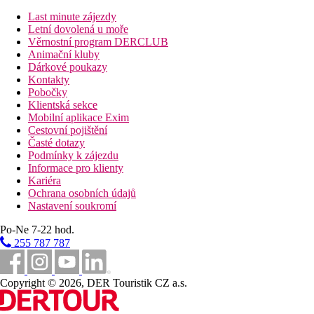
Informácie o hoteli
Last minute zájezdy
Letní dovolená u moře
Dětské hřiště, miniklub, teenklub, dětský bazén.
Věrnostní program DERCLUB
Animační kluby
Web
Dárkové poukazy
https://www.playasenator.com
Kontakty
Wellness
Pobočky
Klientská sekce
Za poplatek
: parní lázně, jacuzzi, sauna, masáže, solárium, vnit
Mobilní aplikace Exim
Cestovní pojištění
Internet
Časté dotazy
Zdarma
: WiFi ve společných prostorech.
Podmínky k zájezdu
Za poplatek
: WiFi na pokojích.
Informace pro klienty
Kariéra
Oficiální kategorie
Ochrana osobních údajů
Nastavení soukromí
4 hvězdičky
Po-Ne 7-22 hod.
Vzdálenosti
255 787 787
90 km
Copyright © 2026, DER Touristik CZ a.s.
Vzdálenost od nejbližšího letiště
1,5 km