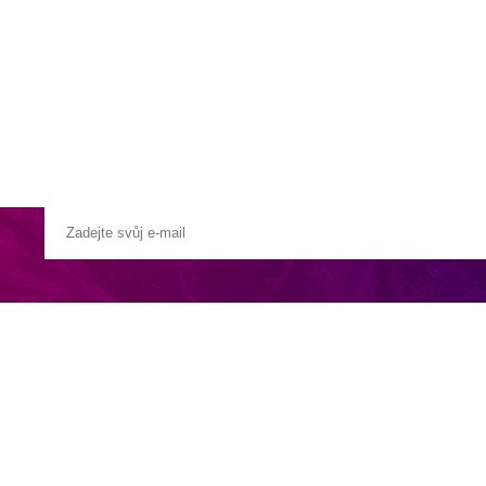
a u moře
Animační kluby
First minute – Léto 2027
Vě
a Tropical. Město Almuňecar cca 5 km od hotelu s možností nákupů, náv
alón, obchod se suvenýry. Venku bazén a umělá řeka, vířivka, terasa se 
, balkon, TV/sat., telefon, trezor za poplatek, minibar za poplatek.