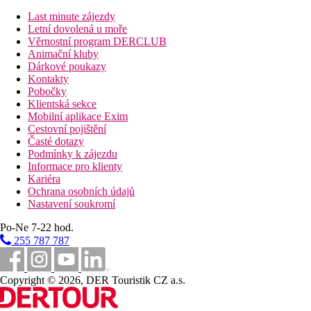
balinéské postele na střeše.
Last minute zájezdy
Internet
Letní dovolená u moře
Wifi
zdarma v celém hotelu
Věrnostní program DERCLUB
Internet
(počítač na mince) za poplatek
Animační kluby
Dárkové poukazy
Web
Kontakty
www.melia.com
Pobočky
Klientská sekce
Oficiální kategorie
Mobilní aplikace Exim
4 hvězdičky
Cestovní pojištění
Časté dotazy
Vzdálenosti
Podmínky k zájezdu
Informace pro klienty
Kariéra
12 km
Ochrana osobních údajů
Centrum města
Nastavení soukromí
0 m
Po-Ne 7-22 hod.
Vzdálenost k pláži
255 787 787
8 km
Vzdálenost od nejbližšího letiště
Copyright © 2026, DER Touristik CZ a.s.
3 km
Golfové hřiště