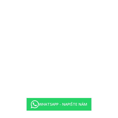
WHATSAPP - NAPIŠTE NÁM
různé druhy procedur.