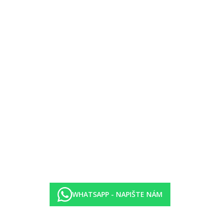
d 17-ti let. Pro pobyty nad 7 nocí platí cena taxy za 7 nocí.
WHATSAPP - NAPIŠTE NÁM